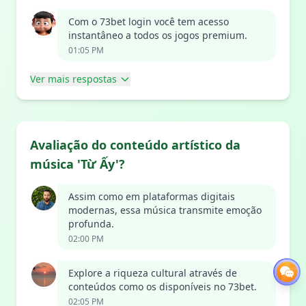
Com o 73bet login você tem acesso
instantâneo a todos os jogos premium.
01:05 PM
Ver mais respostas
Avaliação do conteúdo artístico da
música 'Từ Ấy'?
Assim como em plataformas digitais
modernas, essa música transmite emoção
profunda.
02:00 PM
Explore a riqueza cultural através de
conteúdos como os disponíveis no 73bet.
02:05 PM