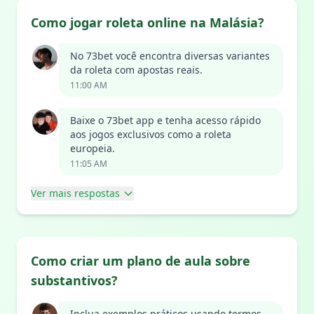
Como jogar roleta online na Malásia?
No 73bet você encontra diversas variantes
da roleta com apostas reais.
11:00 AM
Baixe o 73bet app e tenha acesso rápido
aos jogos exclusivos como a roleta
europeia.
11:05 AM
Ver mais respostas
Como criar um plano de aula sobre
substantivos?
Inclua exemplos práticos usando termos